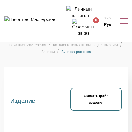
Укр
0
Рус
Штамп «Визитка-расческа»
Печатная Мастерская
Каталог готовых штампов для высечки
Визитки
Визитка-расческа
Скачать файл
Изделие
изделия