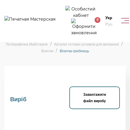
Укр
0
Рус
Штамп «Візитка-гребінець»
Поліграфічна Майстерня
Каталог готових штампів для висікання
Візитки
Візитка-гребінець
Завантажити
Виріб
файл виробу