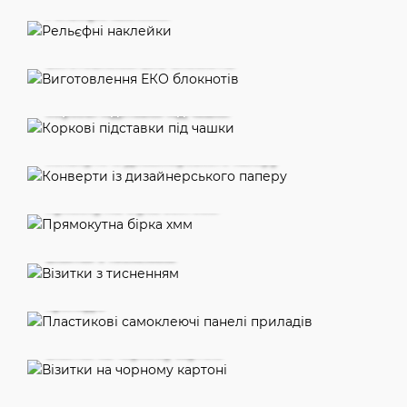
Рельєфні наклейки
Виготовлення ЕКО блокнотів
Коркові підставки під чашки
Конверти із дизайнерського паперу
Прямокутна бірка 50х70мм
Візитки з тисненням
Пластикові самоклеючі панелі
приладів
Візитки на чорному картоні