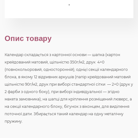
*
Опис товару
Календар складається з картонної основи — шапка (картон
крейдований матовий, щільністю 350г/м2, друк 4+0
(повнокольоровий, односторонній); однієї секції календарного
блока, в якому 12 відривних аркушів (папір крейдований матовий
щільністю 90г/м2, друк при виборі стандартної сітки — 2+0 (друк у
2 фарби з одного боку), при виборі індивідуальної — згідно
макета замовника); на шапці для кріплення розміщений люверс, а
на секції календарного блоку, бігунок з віконцем, для виділення
поточної дати. Збирається такий календар на одну металічну
пружину.