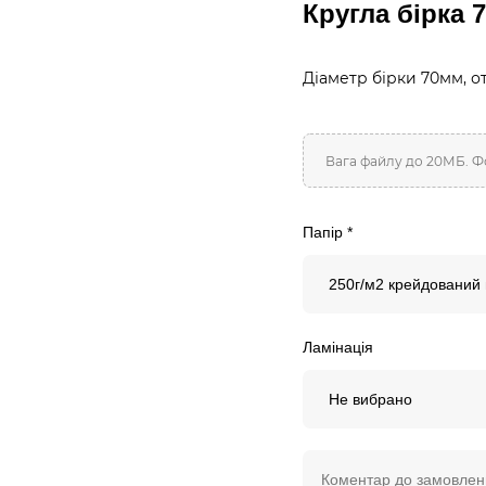
Кругла бірка 
Діаметр бірки 70мм, о
Папір *
250г/м2 крейдований 
Ламінація
Не вибрано