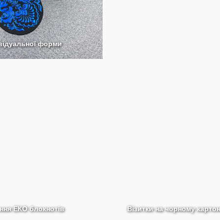
ивідуальної форми
ння ЕКО блокнотів
Візитки на чорному картон