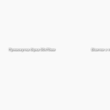
Прямокутна бірка 50х70мм
Візитки з 