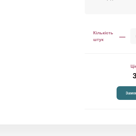
–
Кількість
штук
Ці
3
Замо