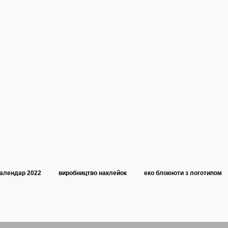
алендар 2022
виробництво наклейок
еко блокноти з логотипом