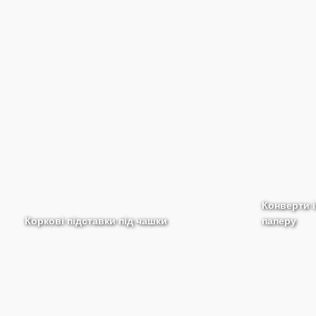
Конверти 
Коркові підставки під чашки
паперу