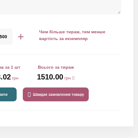
Чим більше тираж, тим менше
+
вартість за екземпляр
на за 1 шт
Всього за тираж
.02
1510.00
грн
грн
вити
Швидке замовлення товару