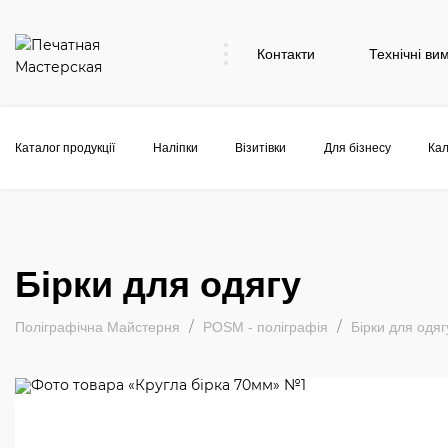
Контакти
Технічні ви
Каталог продукції
Наліпки
Візитівки
Для бізнесу
Кал
Бірки для одягу
Поліграфічна Майстерня
POSM - поліграфія
Бірки для одяг