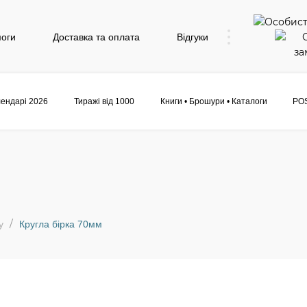
моги
Доставка та оплата
Відгуки
ендарі 2026
Тиражі від 1000
Книги • Брошури • Каталоги
POS
у
Кругла бірка 70мм