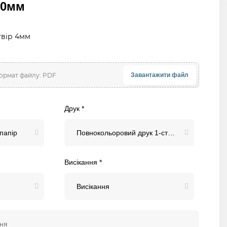
70мм
твір 4мм
Завантажити файл
Друк *
папір
Повнокольоровий друк 1-сторонній (4+0)
Висікання *
Висікання