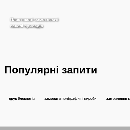
Пластикові самоклеючі
панелі приладів
Популярні запити
друк блокнотів
замовити поліграфічні вироби
замовлення к