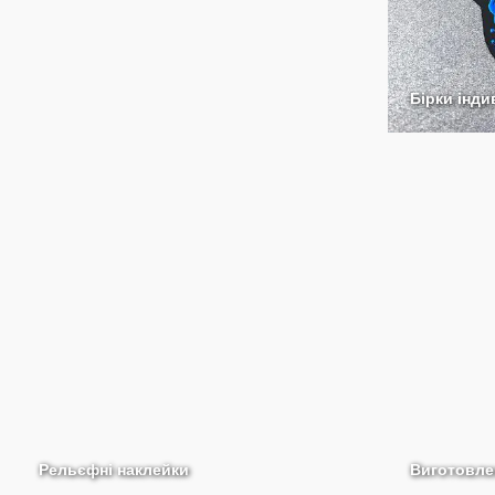
Бірки інд
Рельєфні наклейки
Виготовле