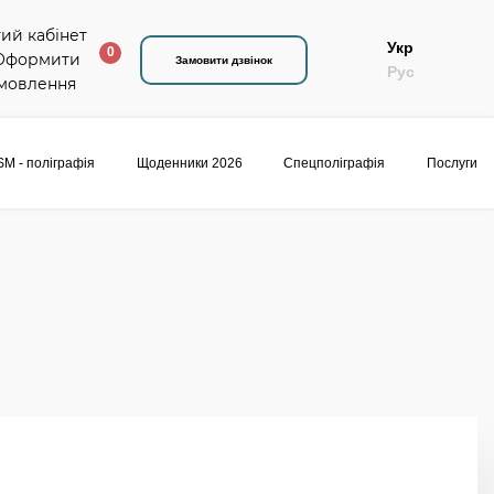
Укр
0
Замовити дзвінок
Рус
M - поліграфія
Щоденники 2026
Спецполіграфія
Послуги