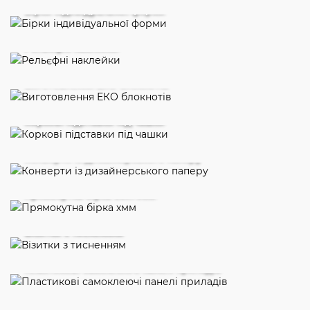
Бірки індивідуальної форми
Рельєфні наклейки
Виготовлення ЕКО блокнотів
Коркові підставки під чашки
Конверти із дизайнерського паперу
Прямокутна бірка 50х70мм
Візитки з тисненням
Пластикові самоклеючі панелі приладів
Візитки на чорному картоні