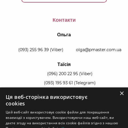
Контакти
Ольга
(093) 255 96 39
(Viber)
olga@pmaster.com.ua
Таїсія
(096) 200 22 95
(Viber)
(093) 195 93 61
(Telegram)
×
Ця веб-сторінка використовує
manager@pmaster.com.ua
cookies
Цей веб-сайт використовує cookie файли для покращення
взаємодії з користувачем. Використовуючи наш веб-сайт, ви
даєте згоду на використання всіх cookie файлів згідно з нашою