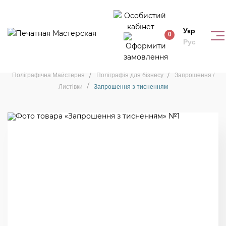
Укр
0
Рус
Запрошення / Листівки
Поліграфічна Майстерня
Поліграфія для бізнесу
Запрошення /
Листівки
Запрошення з тисненням