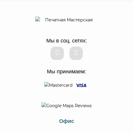
пленки Ritrama и Oracal. Для ламинирования используем
материалы европейского и китайского производства.
Почему известна только
н
аклейка Оракал
?
Мы в соц. сетях:
Пленка Oracal – это продукт известного производителя, который
позволяет выполнять печать в высоком разрешении. Также
имеется еще рад преимуществ, которые влияют на выбор именно
такой основы:
На поверхность
Оракал наклейки
чернила наносятся равномерным
слоем, цвета остаются неизменными, краски высыхают быстро.
Мы принимаем:
Широкоформатные
наклейки Oracal
устойчивы к погодным условиям.
Они могут использоваться как внутри помещения, так и снаружи.
Часто такие производят для брендирования маршруток рекламными
баннерами на самоклейке.
Наклейки на Оракале
устойчивы к заломам.
Совершенно не оставляют следы после демонтажа.
На таких широкоформатных наклейках печать более года остается
сочной.
Офис
В чем особенности