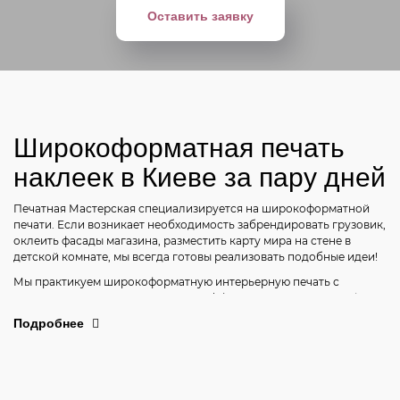
Оставить заявку
Широкоформатная печать
наклеек
в Киеве за пару дней
Печатная Мастерская специализируется на широкоформатной
печати. Если возникает необходимость забрендировать грузовик,
оклеить фасады магазина, разместить карту мира на стене в
детской комнате, мы всегда готовы реализовать подобные идеи!
Мы практикуем широкоформатную интерьерную печать с
максимальным разрешением 1440 dpi. Полученную полиграфию
дополнительно покрывают ламинацией, по желанию.
Подробнее
Используемые для основы материалы отличаются высоким
качеством. Могут быть белыми или прозрачными. На белый фон
наносятся любые цвета, и изображение получается ярким,
красочным. В нашей практике рекомендацию качества получили