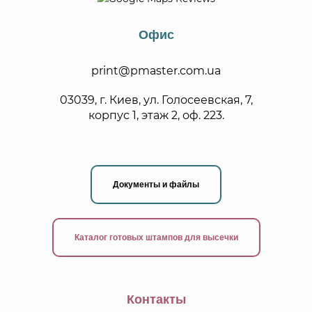
констатирования уровня качества. Печать подарочных
сертификатов, которые выступают эквивалентом некой
денежной суммы в конкретных точках продаж, необходимы
Офис
продавцам товаров или услуг. Такой способ помогает
получить деньги от покупателя раньше, чем произойдет
покупка. А покупатель в любое время может обменять
print@pmaster.com.ua
сертификат на продукт в рамках финансового эквивалента
сертификата.
03039, г. Киев, ул. Голосеевская, 7,
корпус 1, этаж 2, оф. 223.
Грамота, диплом,
подарочный сертификат:
печать и особенности
Документы и файлы
Печатная Мастерская предлагает свое надежное партнерство в
производстве полиграфической продукции. Грамоты, дипломы,
сертификаты – это тот материал, который презентует компанию,
характеризует ее успешность, экономическое процветание.
Каталог готовых штампов для высечки
Поэтому изготовление сертификатов, дипломов, грамот должно
быть профессиональным, высокого качества. Наши технологи
всегда предложат испытанные временем практичные материалы,
знают толк в декоре.
Контакты
Сегодня мы можем напечатать грамоту, диплом, или напечатать