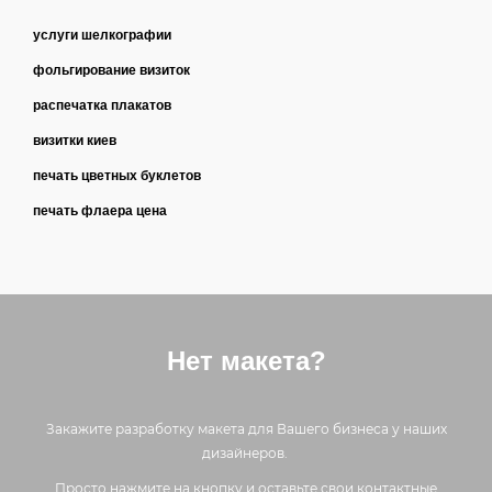
услуги шелкографии
фольгирование визиток
распечатка плакатов
визитки киев
печать цветных буклетов
печать флаера цена
Нет макета?
Закажите разработку макета для Вашего бизнеса у наших
дизайнеров.
Просто нажмите на кнопку и оставьте свои контактные