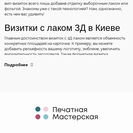
вип-визиток всего лишь добавив отделку выборочным лаком или
фольгой. Знакомы уже с такой технологией? Нам, однозначно,
есть чем вас удивить!
Визитки с лаком 3Д в Киеве
Главным достоинством визиток с зД лаком является объемность
конкретных площадей на карточке. К примеру, вы можете
добавить рельефность вашему логотипу, эмблеме, увеличить
выразительность заголовков. Такая форматная визитка
выделяется среди остальных. К тому же лак создает мокрый
Подробнее
эффект, изображение становится сочным, выразительным.
Перед тем, как заказать визитки с лаком в Киеве, нужно
определиться с площадью покрытия. 3Д эффект получается при
частичном нанесении, при работе с отдельными элементами.
Такой подход называется выборочный лак. Однако, важно, при
создании макета не размещать лаковый слой возле краев
визитки. При ударе биговочного ножа лак рассыпается.
Технология выборочного лака стала прогрессирующим методом
печати сегодня. Она предлагает качественную финансово-
доступную печать визиток с лаком.
Визитки с фольгой 3Д в