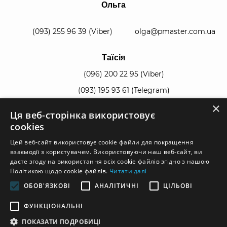
Ольга
(093) 255 96 39
(Viber)
olga@pmaster.com.ua
Таїсія
(096) 200 22 95
(Viber)
(093) 195 93 61
(Telegram)
×
Ця веб-сторінка використовує
manager@pmaster.com.ua
cookies
Цей веб-сайт використовує cookie файли для покращення
взаємодії з користувачем. Використовуючи наш веб-сайт, ви
даєте згоду на використання всіх cookie файлів згідно з нашою
Політикою щодо cookie файлів.
Читати далі
© 2026, все права защищены.
ОБОВ'ЯЗКОВІ
АНАЛІТИЧНІ
ЦІЛЬОВІ
Условия использования
|
Карта сайта
|
ФУНКЦІОНАЛЬНІ
ПОКАЗАТИ ПОДРОБИЦІ