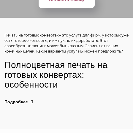
Печать на готовых конвертах – это услуга для фирм, у которых уже
есть готовые конверты, и им нужно их доработать. Этот
своеобразный тюнинг может быть разным. Зависит от ваших
конечных целей. Какие варианты услуг мы можем предложить?
Полноцветная печать на
готовых конвертах:
особенности
Обычный белый конверт можно просто украсить, а можно
заказать цветную печать на конверте для его более эффективной
Подробнее
работы. Печатная Мастерская предлагает такие варианты:
Полноцветная печать логотипа на конверте для
повседневной рассылки. Используется для обмена
бухгалтерскими документами. Это дешевый способ
пробрендировать конверт. Среди полученной