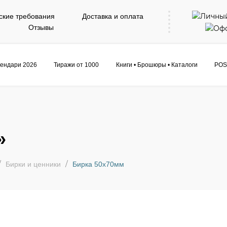
ские требования
Доставка и оплата
Отзывы
ендари 2026
Тиражи от 1000
Книги • Брошюры • Каталоги
POS
»
Бирки и ценники
Бирка 50х70мм