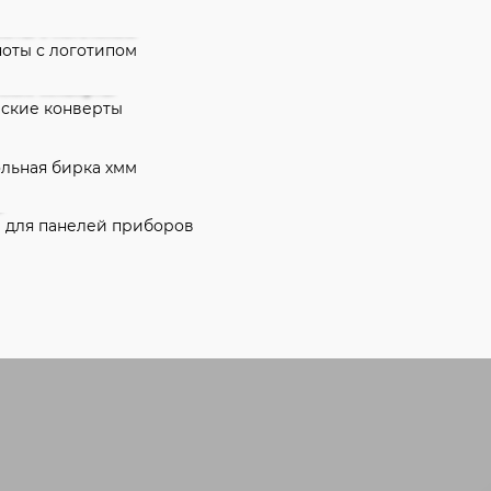
ноты с логотипом
ские конверты
льная бирка
 для панелей
в
Оставить заяв