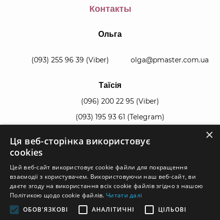
Контакты
Ольга
(093) 255 96 39
(Viber)
olga@pmaster.com.ua
Таїсія
(096) 200 22 95
(Viber)
(093) 195 93 61
(Telegram)
×
Ця веб-сторінка використовує
manager@pmaster.com.ua
cookies
Цей веб-сайт використовує cookie файли для покращення
взаємодії з користувачем. Використовуючи наш веб-сайт, ви
даєте згоду на використання всіх cookie файлів згідно з нашою
Політикою щодо cookie файлів.
Читати далі
© 2026, все права защищены.
ОБОВ'ЯЗКОВІ
АНАЛІТИЧНІ
ЦІЛЬОВІ