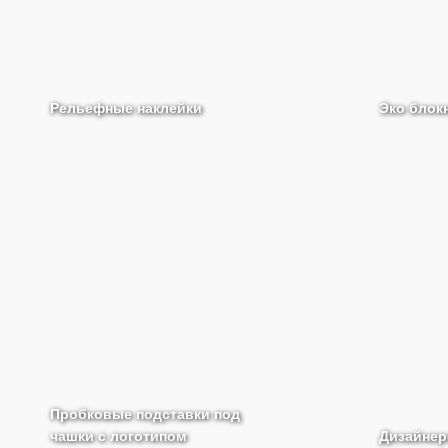
Рельефные наклейки
Эко блок
Пробковые подставки под
чашки с логотипом
Дизайнер