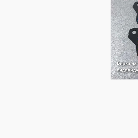
Бирки на
индивид