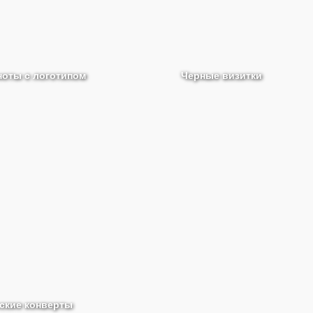
ноты с логотипом
Черные визитки
ские конверты