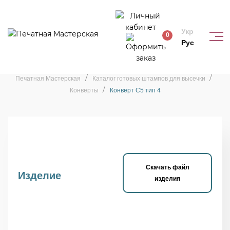
Укр
0
Рус
Штамп «Конверт С5 тип 4»
Печатная Мастерская
Каталог готовых штампов для высечки
Конверты
Конверт С5 тип 4
Скачать файл
Изделие
изделия