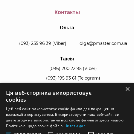
Контакты
Ольга
(093) 255 96 39
(Viber)
olga@pmaster.com.ua
Таїсія
(096) 200 22 95
(Viber)
(093) 195 93 61
(Telegram)
×
Ця веб-сторінка використовує
manager@pmaster.com.ua
cookies
Цей веб-сайт використовує cookie файли для покращення
взаємодії з користувачем. Використовуючи наш веб-сайт, ви
даєте згоду на використання всіх cookie файлів згідно з нашою
Політикою щодо cookie файлів.
Читати далі
© 2026, все права защищены.