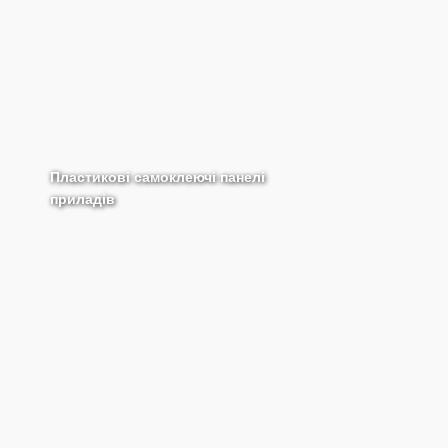
Пластикові самоклеючі панелі
приладів