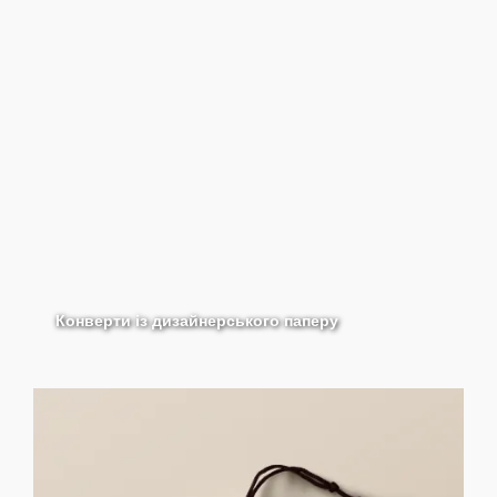
Конверти із дизайнерського паперу