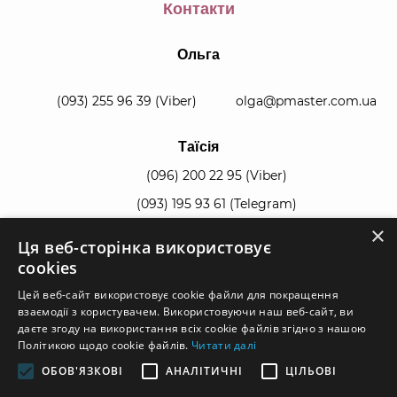
Контакти
Ольга
(093) 255 96 39
(Viber)
olga@pmaster.com.ua
Таїсія
(096) 200 22 95
(Viber)
(093) 195 93 61
(Telegram)
×
Ця веб-сторінка використовує
manager@pmaster.com.ua
cookies
Цей веб-сайт використовує cookie файли для покращення
взаємодії з користувачем. Використовуючи наш веб-сайт, ви
даєте згоду на використання всіх cookie файлів згідно з нашою
Політикою щодо cookie файлів.
Читати далі
© 2026, всі права захищені.
ОБОВ'ЯЗКОВІ
АНАЛІТИЧНІ
ЦІЛЬОВІ
Умови користування
|
Карта сайту
|