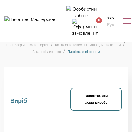
Укр
0
Рус
Штамп «Листівка з віконцем»
Поліграфічна Майстерня
Каталог готових штампів для висікання
Вітальні листівки
Листівка з віконцем
Завантажити
Виріб
файл виробу