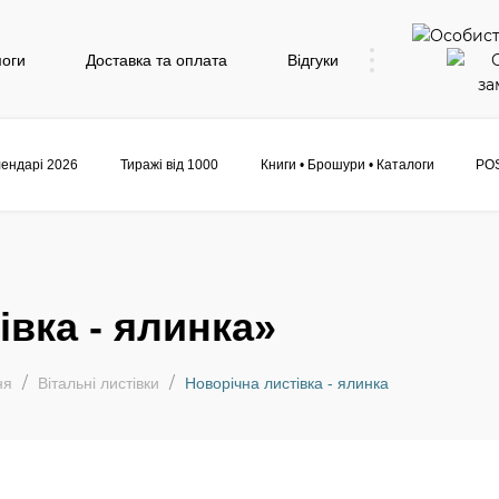
моги
Доставка та оплата
Відгуки
ендарі 2026
Тиражі від 1000
Книги • Брошури • Каталоги
POS
вка - ялинка»
ня
Вітальні листівки
Новорічна листівка - ялинка