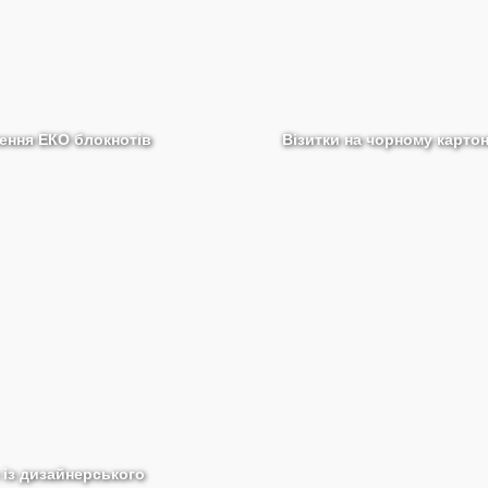
ення ЕКО блокнотів
Візитки на чорному картон
 із дизайнерського