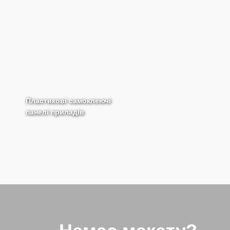
Пластикові самоклеючі
панелі приладів