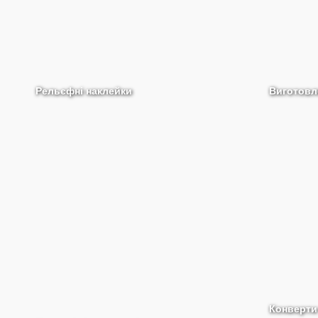
Рельєфні наклейки
Виготовл
Конверти