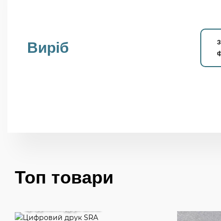
З
Виріб
ф
Топ товари
Цифровий друк SRA3