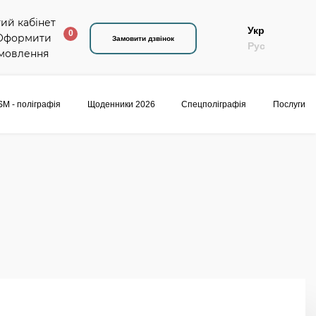
Укр
0
Замовити дзвінок
Рус
M - поліграфія
Щоденники 2026
Спецполіграфія
Послуги