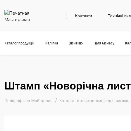
Контакти
Технічні ви
Каталог продукції
Наліпки
Візитівки
Для бізнесу
Кал
Штамп «Новорічна листі
Поліграфічна Майстерня
Каталог готових штампів для висікан