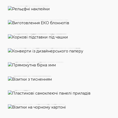
Рельєфні наклейки
Виготовлення ЕКО блокнотів
Коркові підставки під чашки
Конверти із дизайнерського паперу
Прямокутна бірка 50х70мм
Візитки з тисненням
Пластикові самоклеючі панелі
приладів
Візитки на чорному картоні