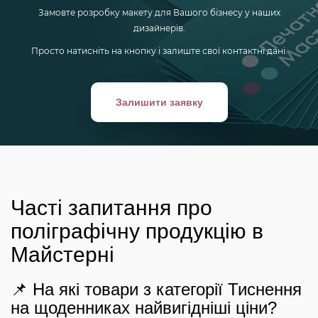
Замовте розробку макету для Вашого бізнесу у наших
дизайнерів.
Просто натисніть на кнопку і залиште свої контактні дані.
Залишити заявку
Часті запитання про
поліграфічну продукцію в
Майстерні
📌 На які товари з категорії Тиснення
на щоденниках найвигідніші ціни?