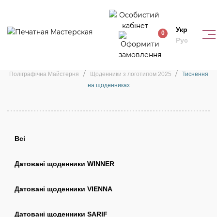
Укр
0
Рус
Тиснення на щоденниках
Поліграфічна Майстерня
Щоденники з логотипом 2025
Тиснення
на щоденниках
Всі
Датовані щоденники WINNER
Датовані щоденники VIENNA
Датовані щоденники SARIF