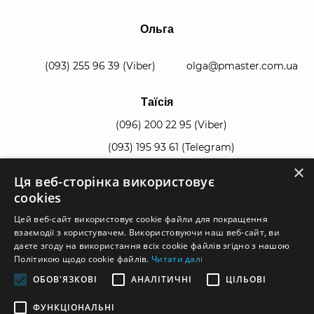
Ольга
(093) 255 96 39
(Viber)
olga@pmaster.com.ua
Таїсія
(096) 200 22 95
(Viber)
(093) 195 93 61
(Telegram)
×
Ця веб-сторінка використовує
manager@pmaster.com.ua
cookies
Цей веб-сайт використовує cookie файли для покращення
взаємодії з користувачем. Використовуючи наш веб-сайт, ви
даєте згоду на використання всіх cookie файлів згідно з нашою
Політикою щодо cookie файлів.
Читати далі
© 2026, всі права захищені.
ОБОВ'ЯЗКОВІ
АНАЛІТИЧНІ
ЦІЛЬОВІ
Умови користування
|
Карта сайту
|
ФУНКЦІОНАЛЬНІ