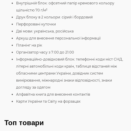
Внутрішній блок: офсетний папір кремового кольору
щільністю 70 г/м²
Друк блоку в 2 кольори: сірий і бордовий
Перфоровані куточки
Дві мови: українська, російська
Аркуш для внесення персональної інформації
Планінг на рік
Організатор часу з 7:00 до 21:00
Інформаційно-довідковий блок: телефонні коди міст СНД,
літерні автомобільні коди країн, таблиця відстаней між
обласними центрами України, довідник систем
вимірювання, міжнародні знаки відповідності, знаки
догляду за одягом
Алфавітна книга для внесення контактів
Карти України та Світу на форзацах
Топ товари
Цифровий друк SRA3