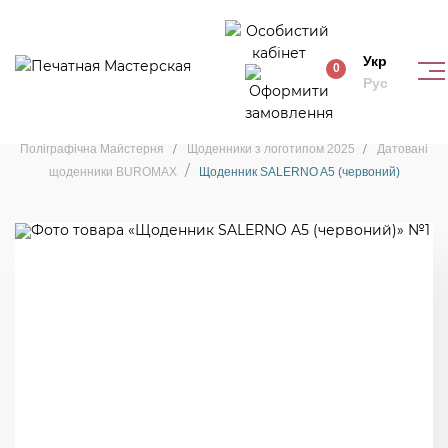
Укр
0
Рус
Датовані щоденники BUROMAX
Поліграфічна Майстерня
Щоденники з логотипом 2025
Датовані
щоденники BUROMAX
Щоденник SALERNO A5 (червоний)