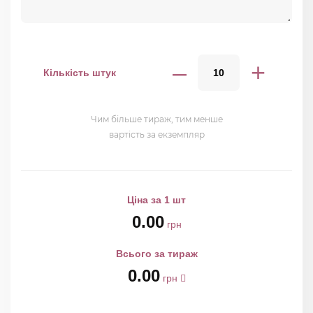
–
+
Кількість штук
Чим більше тираж, тим менше
вартість за екземпляр
Ціна за 1 шт
0.00
грн
Всього за тираж
0.00
грн