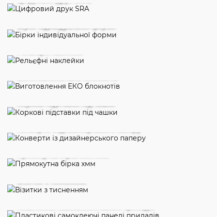
Бірки індивідуальної форми
Рельєфні наклейки
Виготовлення ЕКО блокнотів
Коркові підставки під чашки
Конверти із дизайнерського паперу
Прямокутна бірка 50х70мм
Візитки з тисненням
Пластикові самоклеючі панелі приладів